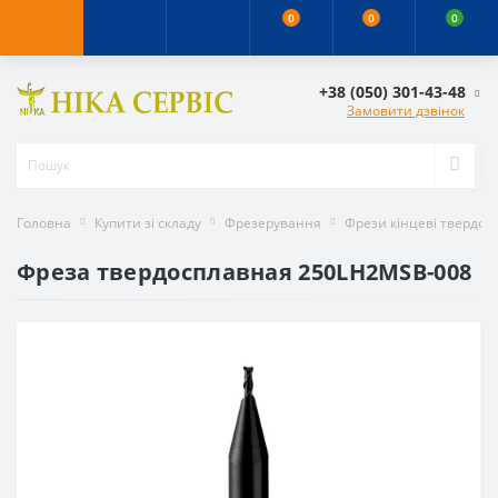
0
0
0
+38 (050) 301-43-48
Замовити дзвінок
Головна
Купити зі складу
Фрезерування
Фрези кінцеві твердос
Фреза твердосплавная 250LH2MSB-008