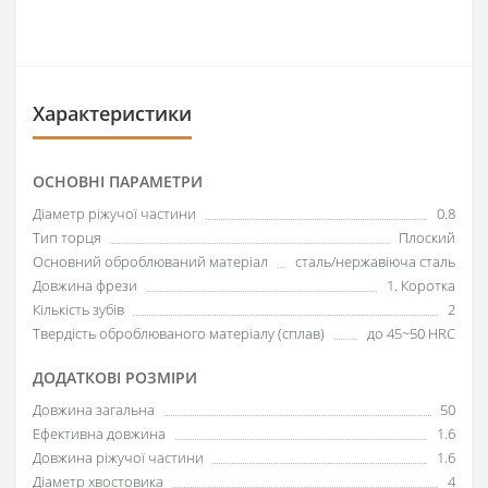
Характеристики
ОСНОВНІ ПАРАМЕТРИ
Діаметр ріжучої частини
0.8
Тип торця
Плоский
Основний оброблюваний матеріал
сталь/нержавіюча сталь
Довжина фрези
1. Коротка
Кількість зубів
2
Твердість оброблюваного матеріалу (сплав)
до 45~50 HRC
ДОДАТКОВІ РОЗМІРИ
Довжина загальна
50
Ефективна довжина
1.6
Довжина ріжучої частини
1.6
Діаметр хвостовика
4