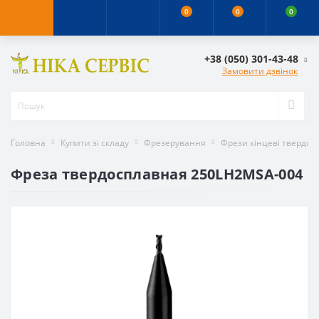
0
0
0
+38 (050) 301-43-48
Замовити дзвінок
Головна
Купити зі складу
Фрезерування
Фрези кінцеві твердос
Фреза твердосплавная 250LH2MSA-004