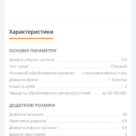
Характеристики
ОСНОВНІ ПАРАМЕТРИ
Діаметр ріжучої частини
0.4
Тип торця
Плоский
Основний оброблюваний матеріал
сталь/нержавіюча сталь
Довжина фрези
1. Коротка
Кількість зубів
2
Твердість оброблюваного матеріалу (сплав)
до 45~50 HRC
ДОДАТКОВІ РОЗМІРИ
Довжина загальна
50
Ефективна довжина
0.8
Довжина ріжучої частини
0.8
Діаметр хвостовика
3