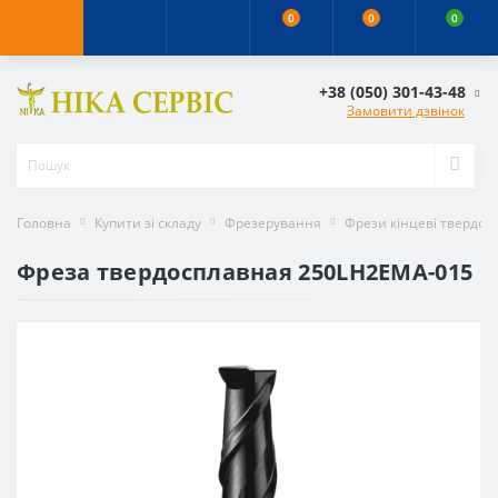
0
0
0
+38 (050) 301-43-48
Замовити дзвінок
Головна
Купити зі складу
Фрезерування
Фрези кінцеві твердос
Фреза твердосплавная 250LH2EMA-015