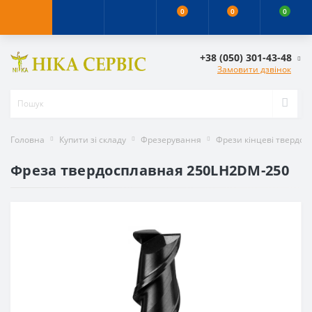
0
0
0
+38 (050) 301-43-48
Замовити дзвінок
Головна
Купити зі складу
Фрезерування
Фрези кінцеві твердос
Фреза твердосплавная 250LH2DM-250