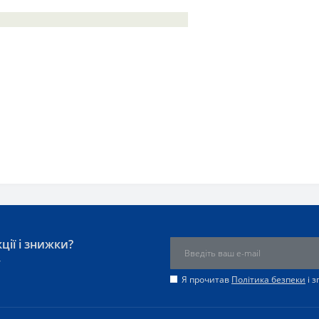
ції і знижки?
у
Я прочитав
Політика безпеки
і 