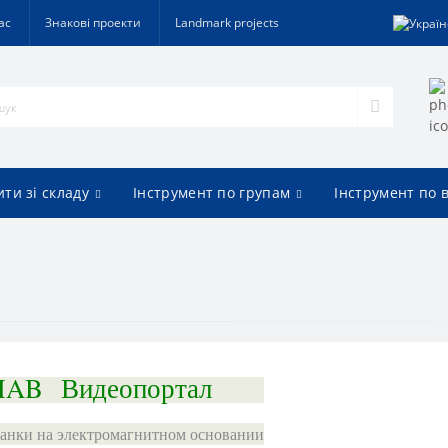
ас
Знакові проекти
Landmark projects
ти зі складу
Інструмент по групам
Інструмент по 
MAB
Видеопортал
танки на электромагнитном основании