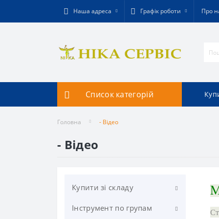
Наша адреса
Графік роботи
Про н
Список категорій
Купи
Головна
- Відео
- Відео
Купити зі складу
Інструмент по групам
Фрезерування
С