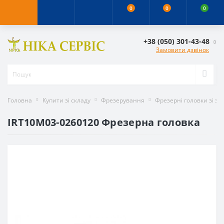
0
0
0
+38 (050) 301-43-48
Замовити дзвінок
Головна
Купити зі складу
Фрезерування
Фрезерні головки зі з
IRT10M03-0260120 Фрезерна головка