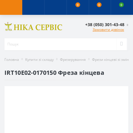
0
0
0
+38 (050) 301-43-48
Замовити дзвінок
Головна
Купити зі складу
Фрезерування
Фрези кінцеві зі змін
IRT10E02-0170150 Фреза кінцева