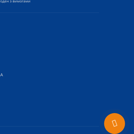
згоден з вимогами
-А