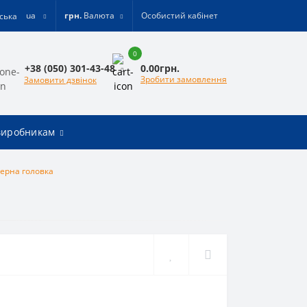
ua
грн.
Валюта
Особистий кабінет
0
0.00грн.
+38 (050) 301-43-48
Зробити замовлення
Замовити дзвінок
виробникам
ерна головка