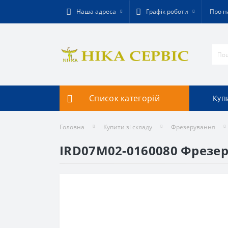
Наша адреса
Графік роботи
Про н
Список категорій
Купи
Головна
Купити зі складу
Фрезерування
IRD07M02-0160080 Фрезер