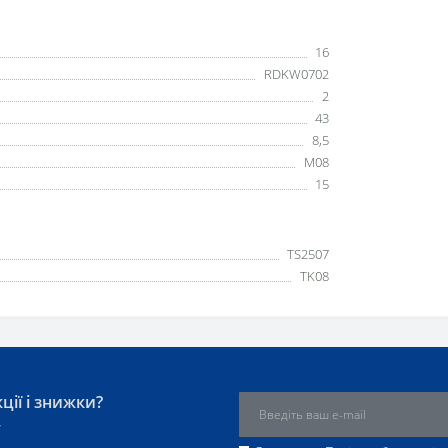
16
RDKW0702
2
43
8,5
M08
15
TS2507
TK08
ції і знижки?
у