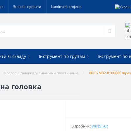
ас
Знакові проекти
Landmark projects
ти зі складу
Інструмент по групам
Інструмент по 
Фрезерні головки зі змінними пластинами
IRD07M02-0160080 Фрез
на головка
Виробник:
WINSTAR