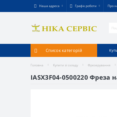
Наша адреса
Графік роботи
Про н
Список категорій
Купи
Головна
Купити зі складу
Фрезерування
IASX3F04-0500220 Фреза 