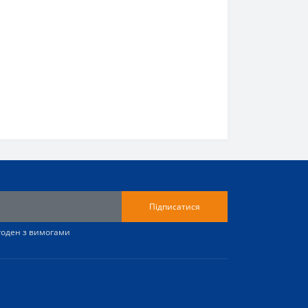
Підписатися
згоден з вимогами