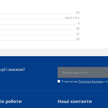
50
SEMT13T3
4
40
22
20
ції і знижки?
у
Я прочитав
Політика безпеки
і 
ік роботи
Наші контакти