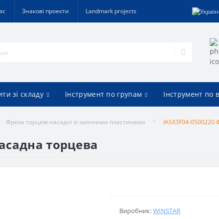
ас
Знакові проекти
Landmark projects
ти зі складу
Інструмент по групам
Інструмент по 
Фрези торцеві насадні зі змінними пластинами
IASX3F04-0500220 
насадна торцева
Виробник:
WINSTAR