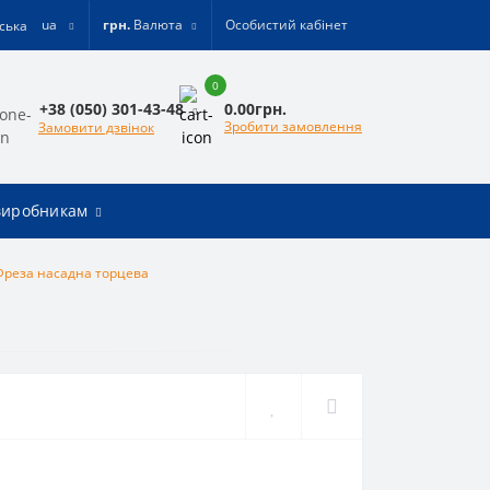
ua
грн.
Валюта
Особистий кабінет
0
0.00грн.
+38 (050) 301-43-48
Зробити замовлення
Замовити дзвінок
виробникам
Фреза насадна торцева