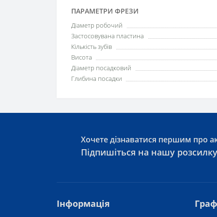
ПАРАМЕТРИ ФРЕЗИ
Діаметр робочий
Застосовувана пластина
Кількість зубів
Висота
Діаметр посадковий
Глибина посадки
Хочете дізнаватися першим про ак
Підпишіться на нашу розсилк
Інформація
Граф