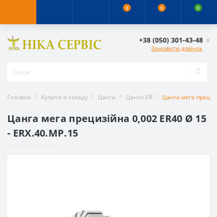
0
0
0
+38 (050) 301-43-48
Замовити дзвінок
Головна
Купити зі складу
Цанги
Цанги ER
Цанга мега прецизі
Цанга мега прецизійна 0,002 ER40 Ø 15
- ERX.40.MP.15