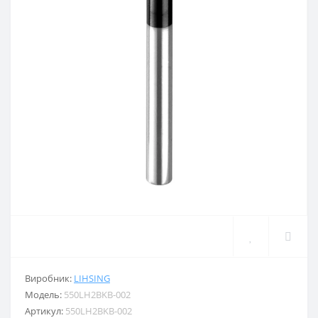
Виробник:
LIHSING
Модель:
550LH2BKB-002
Артикул:
550LH2BKB-002