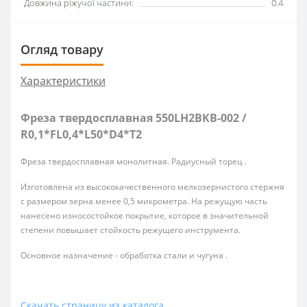
Довжина ріжучої частини:
0.4
Огляд товару
Характеристики
Фреза твердосплавная 550LH2BKB-002 /
R0,1*FL0,4*L50*D4*T2
Фреза твердосплавная монолитная. Радиусный торец .
Изготовлена из высококачественного мелкозернистого стержня
с размером зерна менее 0,5 микрометра. На режущую часть
нанесено износостойкое покрытие, которое в значительной
степени повышает стойкость режущего инструмента.
Основное назначение - обработка стали и чугуна .
Скачать страницу из каталога