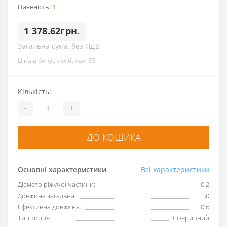
Наявність:
1
1 378.62грн.
Загальна сума, без ПДВ
Ціна в бонусних балах: 35
Кількість:
-
+
ДО КОШИКА
Основні характеристики
Всі характеристики
Діаметр ріжучої частини:
0.2
Довжина загальна:
50
Ефективна довжина:
0.6
Тип торця:
Сферичний