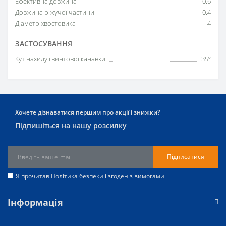
Ефективна довжина
0.6
Довжина ріжучої частини
0.4
Діаметр хвостовика
4
ЗАСТОСУВАННЯ
Кут нахилу гвинтової канавки
35º
Хочете дізнаватися першим про акції і знижки?
Підпишіться на нашу розсилку
Підписатися
Я прочитав
Політика безпеки
і згоден з вимогами
Інформація