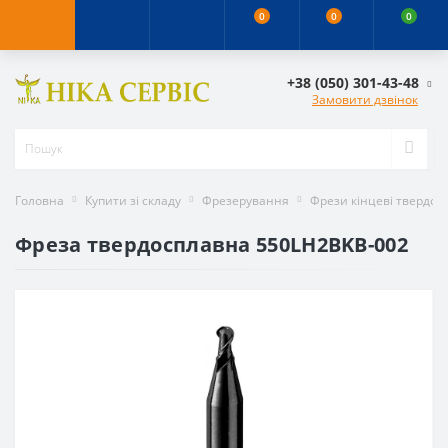
0
0
0
+38 (050) 301-43-48
Замовити дзвінок
Головна
Купити зі складу
Фрезерування
Фрези кінцеві твердос
Фреза твердосплавна 550LH2BKB-002