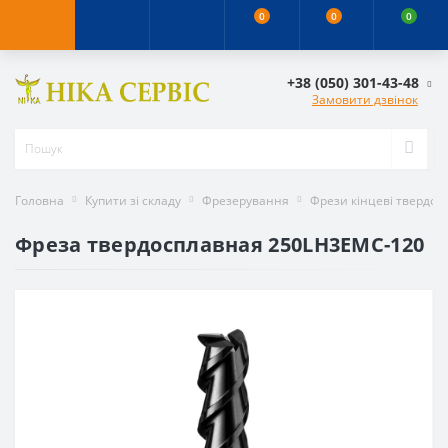
0
0
0
+38 (050) 301-43-48
Замовити дзвінок
Головна
Купити зі складу
Фрезерування
Фрези кінцеві твердос
Фреза твердосплавная 250LH3EMC-120