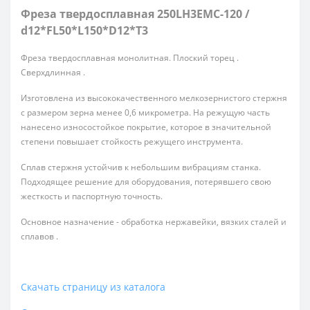
Фреза твердосплавная 250LH3EMC-120 /
d12*FL50*L150*D12*T3
Фреза твердосплавная монолитная. Плоский торец .
Сверхдлинная .
Изготовлена из высококачественного мелкозернистого стержня
с размером зерна менее 0,6 микрометра. На режущую часть
нанесено износостойкое покрытие, которое в значительной
степени повышает стойкость режущего инструмента.
Сплав стержня устойчив к небольшим вибрациям станка.
Подходящее решение для оборудования, потерявшего свою
жесткость и паспортную точность.
Основное назначение - обработка нержавейки, вязких сталей и
сплавов .
Скачать страницу из каталога