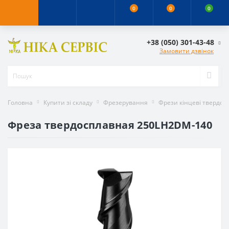
0
0
0
+38 (050) 301-43-48
Замовити дзвінок
Головна
Купити зі складу
Фрезерування
Фрези кінцеві твердос
Фреза твердосплавная 250LH2DM-140