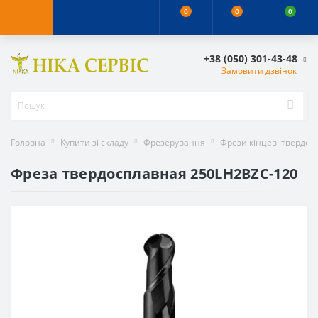
0
0
0
+38 (050) 301-43-48
Замовити дзвінок
Головна
Купити зі складу
Фрезерування
Фрези кінцеві твердос
Фреза твердосплавная 250LH2BZC-120