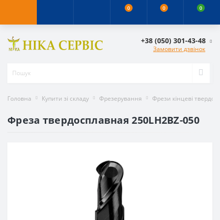
0
0
0
+38 (050) 301-43-48
Замовити дзвінок
Головна
Купити зі складу
Фрезерування
Фрези кінцеві твердос
Фреза твердосплавная 250LH2BZ-050