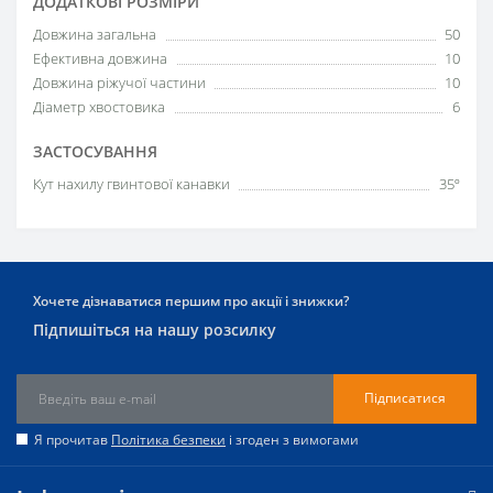
ДОДАТКОВІ РОЗМІРИ
Довжина загальна
50
Ефективна довжина
10
Довжина ріжучої частини
10
Діаметр хвостовика
6
ЗАСТОСУВАННЯ
Кут нахилу гвинтової канавки
35º
Хочете дізнаватися першим про акції і знижки?
Підпишіться на нашу розсилку
Підписатися
Я прочитав
Політика безпеки
і згоден з вимогами