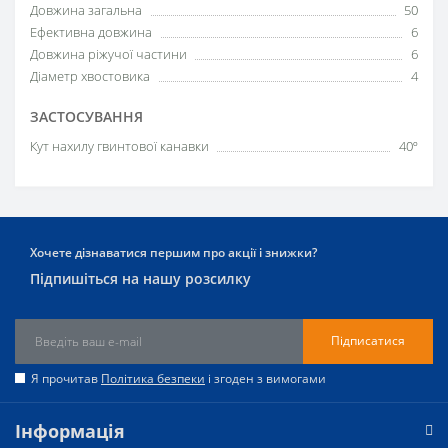
Довжина загальна
50
Ефективна довжина
6
Довжина ріжучої частини
6
Діаметр хвостовика
4
ЗАСТОСУВАННЯ
Кут нахилу гвинтової канавки
40º
Хочете дізнаватися першим про акції і знижки?
Підпишіться на нашу розсилку
Підписатися
Я прочитав
Політика безпеки
і згоден з вимогами
Інформація