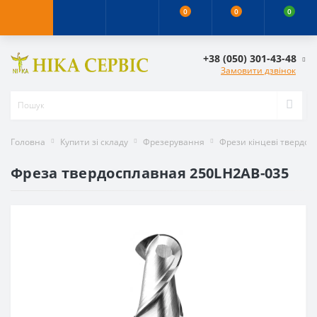
0
0
0
+38 (050) 301-43-48
Замовити дзвінок
Головна
Купити зі складу
Фрезерування
Фрези кінцеві твердос
Фреза твердосплавная 250LH2AB-035