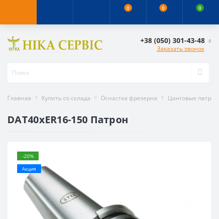
0
0
0
+38 (050) 301-43-48
Заказать звонок
Главная
Купить со склада
Оснастка фрезерна
Цанговые патро
DAT40xER16-150 Патрон
-20%
Акция