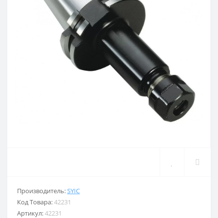
Производитель:
SYIC
Код Товара:
42231
Артикул:
42231