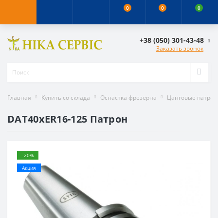
0
0
0
+38 (050) 301-43-48
Заказать звонок
Главная
Купить со склада
Оснастка фрезерна
Цанговые патро
DAT40xER16-125 Патрон
-20%
Акция