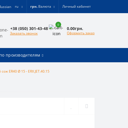
ru
грн.
Валюта
Личный кабинет
0
0.00грн.
+38 (050) 301-43-48
Оформить заказ
Заказать звонок
по производителям
сож ER40 Ø 15 - ERX.JET.40.15