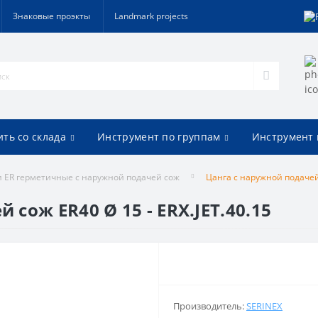
Знаковые проэкты
Landmark projects
ить со склада
Инструмент по группам
Инструмент 
 ER герметичные с наружной подачей сож
Цанга с наружной подачей 
сож ER40 Ø 15 - ERX.JET.40.15
Производитель:
SERINEX