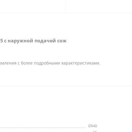
 15 с наружной подачей сож
омления с более подробными характеристиками.
ER40