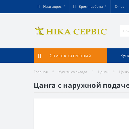
Наш адрес
Время работы
О нас
Список категорий
Куп
Главная
Купить со склада
Цанги
Цанги
Цанга с наружной подачей 