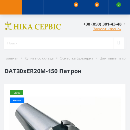
0
0
0
+38 (050) 301-43-48
Заказать звонок
Главная
Купить со склада
Оснастка фрезерна
Цанговые патро
DAT30xER20M-150 Патрон
-20%
Акция