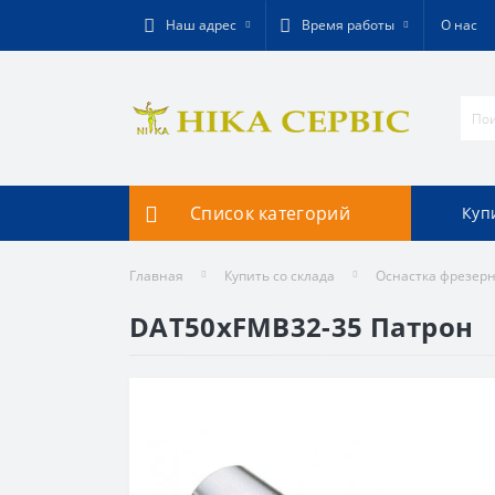
Наш адрес
Время работы
О нас
Список категорий
Куп
Главная
Купить со склада
Оснастка фрезер
DAT50xFMB32-35 Патрон