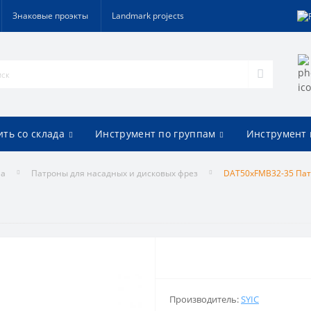
Знаковые проэкты
Landmark projects
ить со склада
Инструмент по группам
Инструмент 
на
Патроны для насадных и дисковых фрез
DAT50xFMB32-35 Па
Производитель:
SYIC