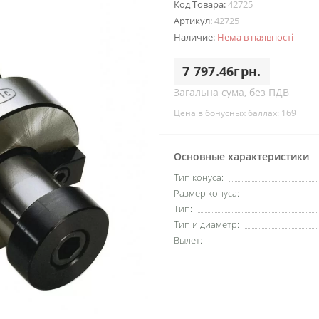
Код Товара:
42725
Артикул:
42725
Наличие:
Нема в наявності
7 797.46грн.
Загальна сума, без ПДВ
Цена в бонусных баллах: 169
Основные характеристики
Тип конуса:
Размер конуса:
Тип:
Тип и диаметр:
Вылет: