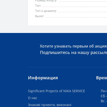
Размер конуса
Тип
Тип и диаметр
Вылет
Хотите узнавать первым об акция
Подпишитесь на нашу рассыл
Информация
Врем
Significant Projects of NIKA SERVICE
Пн-
Сб -
О нас
Вс 
Знакові проекти, виконані