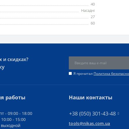
40
Насадні
27
60
х и скидках?
ку
Я прочитал
Политика безопасно
я работы
Наши контакты
+38 (050) 301-43-48
пт - 09:00 - 18:00
 10:00 - 15:00
tools@nikas.com.ua
- выходной