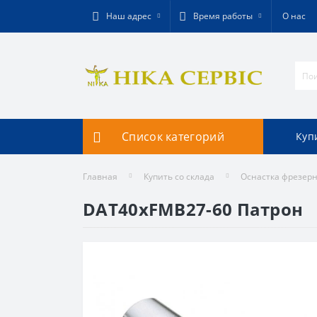
Наш адрес
Время работы
О нас
Список категорий
Куп
Главная
Купить со склада
Оснастка фрезер
DAT40xFMB27-60 Патрон