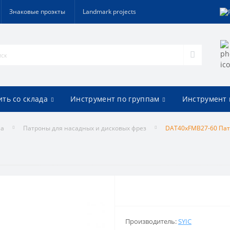
Знаковые проэкты
Landmark projects
ить со склада
Инструмент по группам
Инструмент 
на
Патроны для насадных и дисковых фрез
DAT40xFMB27-60 Па
Производитель:
SYIC