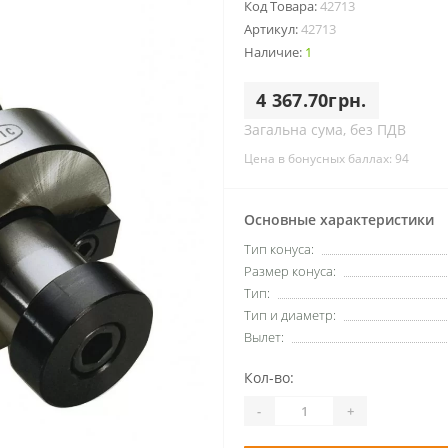
Код Товара:
42713
Артикул:
42713
Наличие:
1
4 367.70грн.
Загальна сума, без ПДВ
Цена в бонусных баллах: 94
Основные характеристики
Тип конуса:
Размер конуса:
Тип:
Тип и диаметр:
Вылет:
Кол-во:
-
+