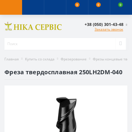
0
0
0
+38 (050) 301-43-48
Заказать звонок
Главная
Купить со склада
Фрезерование
Фрезы концевые тве
Фреза твердосплавная 250LH2DM-040