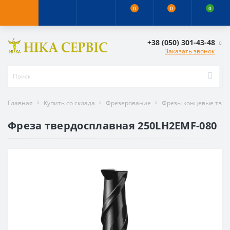
0
0
0
+38 (050) 301-43-48
Заказать звонок
Главная
Купить со склада
Фрезерование
Фрезы концевые тве
Фреза твердосплавная 250LH2EMF-080