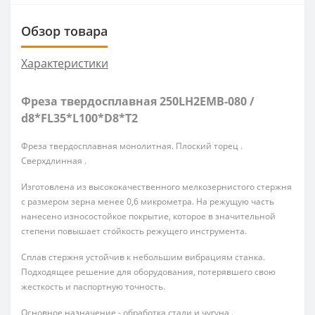
Обзор товара
Характеристики
Фреза твердосплавная 250LH2EMB-080 /
d8*FL35*L100*D8*T2
Фреза твердосплавная монолитная. Плоский торец .
Сверхдлинная .
Изготовлена из высококачественного мелкозернистого стержня
с размером зерна менее 0,6 микрометра. На режущую часть
нанесено износостойкое покрытие, которое в значительной
степени повышает стойкость режущего инструмента.
Сплав стержня устойчив к небольшим вибрациям станка.
Подходящее решение для оборудования, потерявшего свою
жесткость и паспортную точность.
Основное назначение - обработка стали и чугуна .