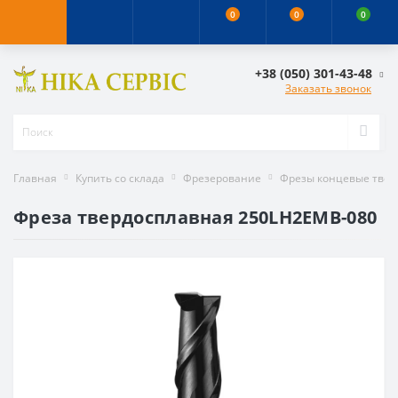
0
0
0
+38 (050) 301-43-48
Заказать звонок
Главная
Купить со склада
Фрезерование
Фрезы концевые тве
Фреза твердосплавная 250LH2EMB-080